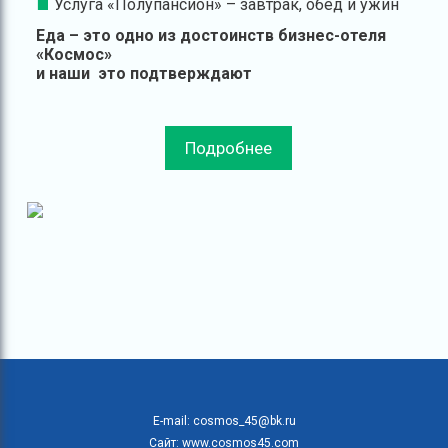
Услуга «Полупансион» – завтрак, обед и ужин
Еда – это одно из достоинств бизнес-отеля
«Космос»
и наши
это подтверждают
Подробнее
E-mail: cosmos_45@bk.ru
Сайт: www.cosmos45.com