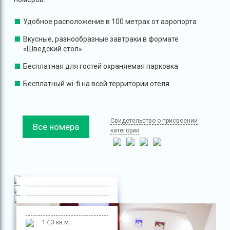
Удобное расположение в 100 метрах от аэропорта
Вкусные, разнообразные завтраки в формате
«Шведский стол»
Бесплатная для гостей охраняемая парковка
Бесплатный wi-fi на всей территории отеля
Свидетельство о присвоении
Все номера
категории
36 кв..м.
30-32 кв.м.
НОМЕР “ПЕРВОЙ
14 кв.м
НОМЕР “ПЕРВОЙ
17,3 кв.м.
КАТЕГОРИИ” (2/4) C