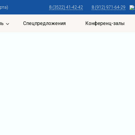
рта)
8 (3522) 41-42-42
8 (912) 971-64-29
ль
Спецпредложения
Конференц-залы