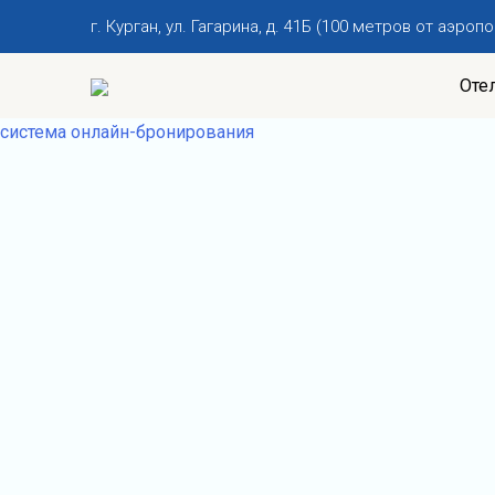
г. Курган, ул. Гагарина, д. 41Б (100 метров от аэропо
Оте
система онлайн-бронирования