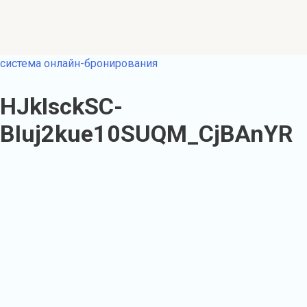
система онлайн-бронирования
HJkIsckSC-
BIuj2kue10SUQM_CjBAnYR