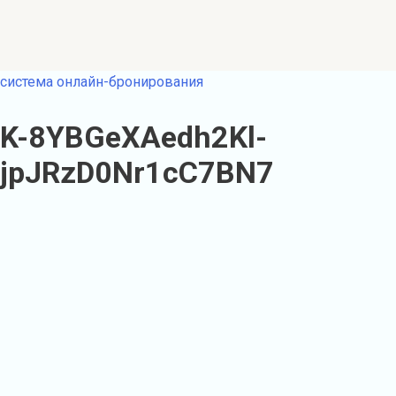
система онлайн-бронирования
K-8YBGeXAedh2Kl-
jpJRzD0Nr1cC7BN7