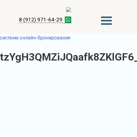
8 (912) 971-64-29
система онлайн-бронирования
tzYgH3QMZiJQaafk8ZKlGF6