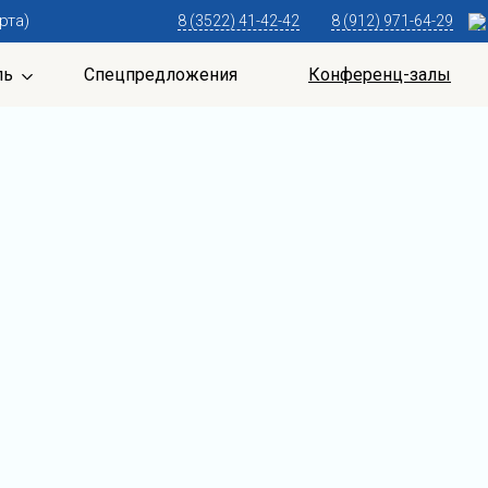
рта)
8 (3522) 41-42-42
8 (912) 971-64-29
ль
Спецпредложения
Конференц-залы