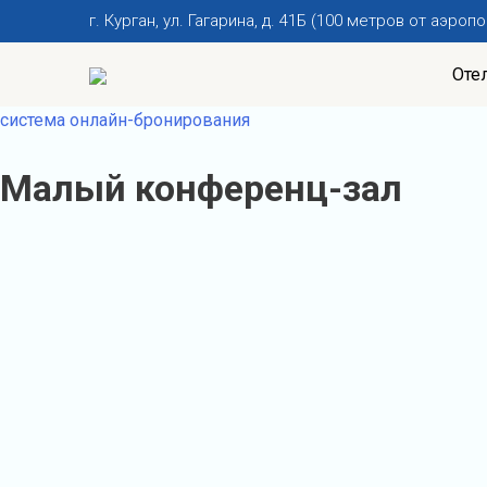
г. Курган, ул. Гагарина, д. 41Б (100 метров от аэропо
Оте
система онлайн-бронирования
Малый конференц-зал