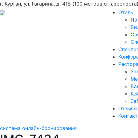
г. Курган, ул. Гагарина, д. 41Б (100 метров от аэропорта
Отель
Но
Би
Са
Сп
Спецпр
Конфер
Рестор
За
Ме
Ба
Ке
За
Отзывы
Контак
система онлайн-бронирования