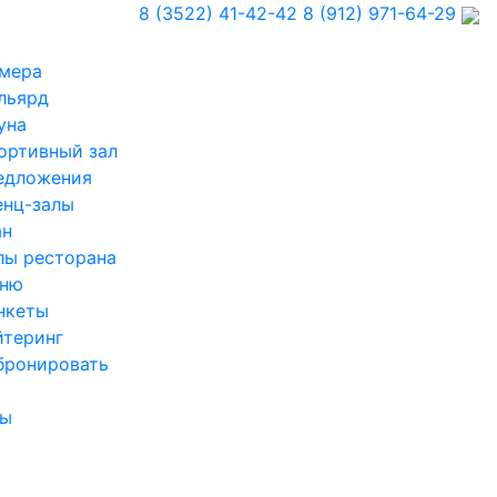
)
8 (3522) 41-42-42
8 (912) 971-64-29
мера
льярд
уна
ортивный зал
едложения
енц-залы
ан
лы ресторана
ню
нкеты
йтеринг
бронировать
ты